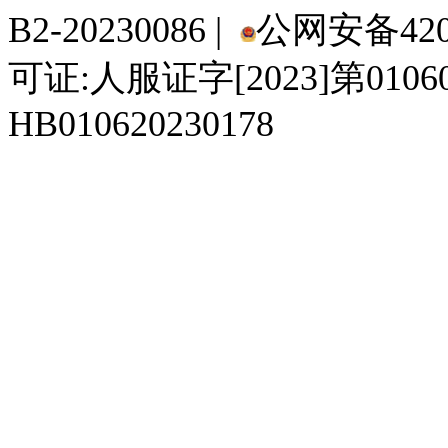
B2-20230086 |
公网安备4201
可证:人服证字[2023]第010
HB010620230178
929人才网
929招聘网
南方人才网
919人才网
939人才网
520人才
92
联合人才网
联合招聘网
888人才网
163人才网
163招聘网
985人才网
21
同城招聘网
毕业生求职网
域名抢注网
招聘人才网
中国直聘网
中国人才招聘网
中
直聘招聘网
人才网
武汉人才网
520人才网
28人才网
最新招聘信息
最