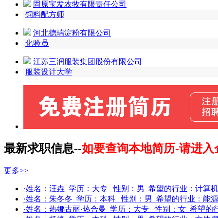
固原宝发农牧有限责任公司
饲料配方师
河北德瑞淀粉有限公司
化验员
江苏三润服装集团股份有限公司
服装设计大学
最新求职信息--
如要查询本地简历-请进入
更多>>
·姓名：
汪垚
学历：
大专
性别：
男
希望的行业：
计算机(
·姓名：
朱冬冬
学历：
本科
性别：
男
希望的行业：
能
·姓名：
热娜古丽·热合曼
学历：
大专
性别：
女
希望的