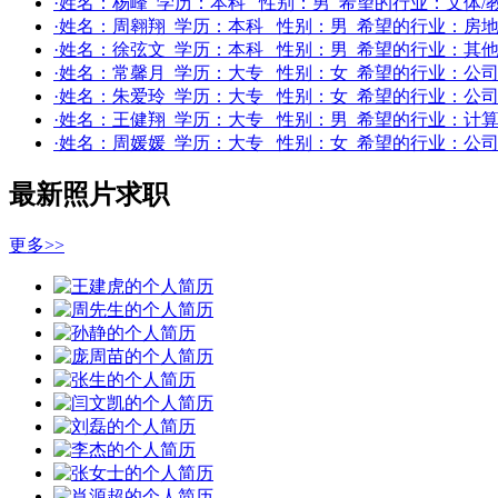
·姓名：
杨峰
学历：
本科
性别：
男
希望的行业：
文体/
·姓名：
周翱翔
学历：
本科
性别：
男
希望的行业：
房地
·姓名：
徐弦文
学历：
本科
性别：
男
希望的行业：
其
·姓名：
常馨月
学历：
大专
性别：
女
希望的行业：
公
·姓名：
朱爱玲
学历：
大专
性别：
女
希望的行业：
公
·姓名：
王健翔
学历：
大专
性别：
男
希望的行业：
计算
·姓名：
周媛媛
学历：
大专
性别：
女
希望的行业：
公
最新照片求职
更多>>