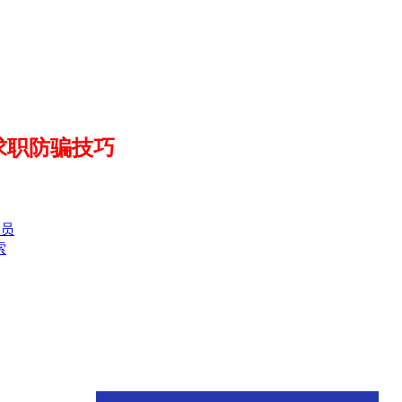
求职防骗技巧
员
索